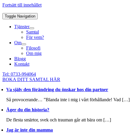
Fortsätt till innehållet
Toggle Navigation
Tjänster
Samtal
För vem?
Om
Filosofi
Om mig
Blogg
Kontakt
Tel: 0733-994064
BOKA DITT SAMTAL HÄR
Va själv den förändring du önskar hos din partner
Så provocerande… ”Blanda inte i mig i vårt förhållande! Vad […]
Äger du din historia?
De flesta smärtor, svek och trauman går att bära om […]
Jag är inte din mamma