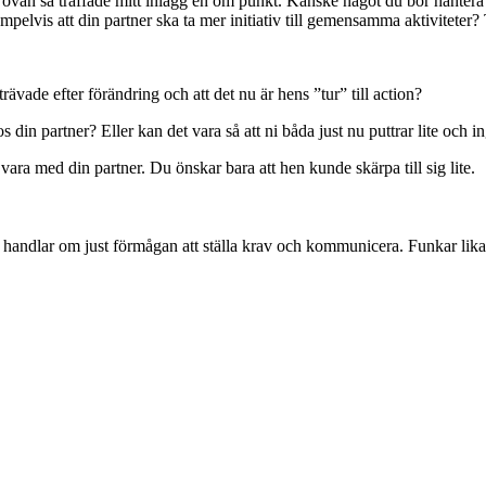
 ovan så träffade mitt inlägg en öm punkt. Kanske något du bör hantera? 
pelvis att din partner ska ta mer initiativ till gemensamma aktiviteter? Ta
strävade efter förändring och att det nu är hens ”tur” till action?
os din partner? Eller kan det vara så att ni båda just nu puttrar lite och
ll vara med din partner. Du önskar bara att hen kunde skärpa till sig lite.
 handlar om just förmågan att ställa krav och kommunicera. Funkar lik