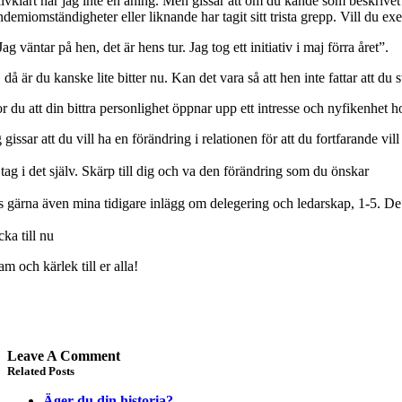
älvklart har jag inte en aning. Men gissar att om du kände som beskrivet
demiomständigheter eller liknande har tagit sitt trista grepp. Vill du exem
Jag väntar på hen, det är hens tur. Jag tog ett initiativ i maj förra året”.
 då är du kanske lite bitter nu. Kan det vara så att hen inte fattar att du 
r du att din bittra personlighet öppnar upp ett intresse och nyfikenhet h
 gissar att du vill ha en förändring i relationen för att du fortfarande vi
 tag i det själv. Skärp till dig och va den förändring som du önskar
s gärna även mina tidigare inlägg om delegering och ledarskap, 1-5. De
cka till nu
m och kärlek till er alla!
Leave A Comment
Related Posts
Äger du din historia?