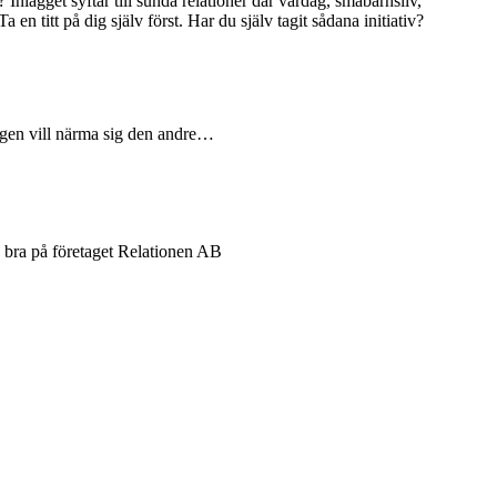
Inlägget syftar till sunda relationer där vardag, småbarnsliv,
 en titt på dig själv först. Har du själv tagit sådana initiativ?
 ingen vill närma sig den andre…
a bra på företaget Relationen AB