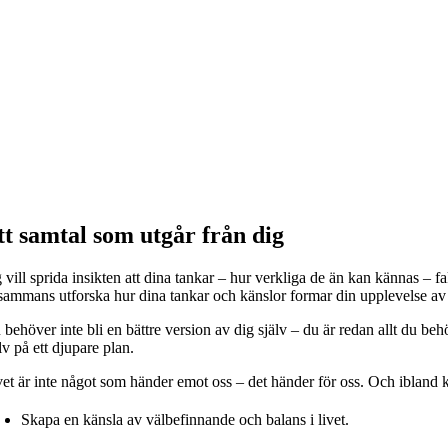
tt samtal som utgår från dig
 vill sprida insikten att dina tankar – hur verkliga de än kan kännas – 
llsammans utforska hur dina tankar och känslor formar din upplevelse av
behöver inte bli en bättre version av dig själv – du är redan allt du be
lv på ett djupare plan.
et är inte något som händer emot oss – det händer för oss. Och ibland kan
Skapa en känsla av välbefinnande och balans i livet.