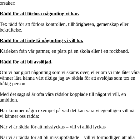
orsaker:
Rädd för att förlora någonting vi har.
Tex rädd för att förlora kontrollen, tillhörigheten, gemenskap eller
bekräftelse.
Rädd för att inte få någonting vi vill ha.
Kärleken från vår partner, en plats på en skola eller i ett rockband.
Rädd för att bli avslöjad.
Om vi har gjort någonting som vi skäms över, eller om vi inte låter våra
vänner lära känna vårt riktiga jag av rädsla för att avslöjas som tex en
tråkig person.
Med det sagt så är ofta våra rädslor kopplade till något vi vill, en
ambition.
Här kommer några exempel på vad det kan vara vi egentligen vill när
vi känner oss rädda:
När vi är rädda för att misslyckas – vill vi alltid lyckas
När vi är rädda för att bli missuppfattade – vill vi förmodligen att alla