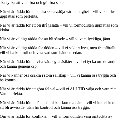
ska tycka att vi är bra och gör bra saker.
När vi är rädda för att andra ska avslöja vår hemlighet – vill vi kanske
uppfattas som perfekta.
När vi är rädda för att bli ifrågasatta – vill vi förmodligen uppfattas som
kloka.
När vi är väldigt rädda för att bli sårade – vill vi vara lyckliga, jämt.
När vi är väldigt rädda för döden – vill vi såklart leva, men framförallt
vill vi ha kontroll och veta vad som händer sedan.
När vi är rädda för att visa våra egna åsikter – vill vi tycka om de andra
och känna gemenskap.
När vi känner oss osäkra i stora sällskap – vill vi känna oss trygga och
ha kontroll.
När vi är rädda för att göra fel val – vill vi ALLTID välja och vara rätt.
Vara perfekta.
När vi är rädda för att låta människor komma nära – vill vi inte riskera
att bli avvisade, utan ha kontroll och känna oss trygga.
Om vi är rädda för konflikter – vill vi förmodligen vara omtyckta av