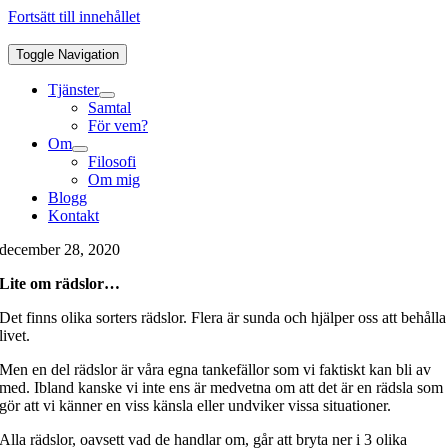
Fortsätt till innehållet
Toggle Navigation
Tjänster
Samtal
För vem?
Om
Filosofi
Om mig
Blogg
Kontakt
december 28, 2020
Lite om rädslor…
Det finns olika sorters rädslor. Flera är sunda och hjälper oss att behålla
livet.
Men en del rädslor är våra egna tankefällor som vi faktiskt kan bli av
med. Ibland kanske vi inte ens är medvetna om att det är en rädsla som
gör att vi känner en viss känsla eller undviker vissa situationer.
Alla rädslor, oavsett vad de handlar om, går att bryta ner i 3 olika