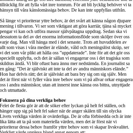
tillräcklig för att fylla vårt inre tomrum. För att bli lycklig behöver vi ta
hänsyn till våra känslomässiga behov. De kan inte uppfyllas utifrån.
Så länge vi prioriterar yttre behov, är det svårt att känna någon djupare
mening i tillvaron. Vi ser som viktigast att göra karriär, tjäna så mycket
pengar vi kan och utföra massor självpåtagna uppdrag. Sedan ska vi
dessutom ta del av det enorma informationsflöde som sköljer över oss
varje dag. Man vill hänga med i det senaste. Trots att huvuddelen av
allt som visas i våra medier är elände, våld och meningslöst skräp, ser
vi det som vår plikt att hålla oss ”uppdaterade”. Inte för att det gör oss
speciellt upplyfta, och det är sällan vi engagerar oss i det tragiska som
skildras ändå. Vi blir oftast bara ännu mer nedstämda. En journalist sa
en gång: ”Det är själviskt att inte ta del av andra människors elände.”
Hon har delvis rätt; det är själviskt att bara bry sig om sig själv. Men
det är först när vi fyller våra inre behov som vi på allvar orkar engagera
oss i andra människor, utan att innerst inne känna oss bittra, utnyttjade
och utmattade.
Fokusera på dina verkliga behov
Felet de flesta gör är att de söker efter lyckan på helt fel ställen, och
hänger upp sig på helt fel saker när de anger skälen till sin olycka
Livets verkliga värden är ovärderliga. De är ofta förbisedda och är inte
lika lätta att ta på som materiella värden, men det är först när vi
prioriterar dessa behov framför yttre behov som vi skapar livskvalitet.
Verkligt värde upplevs bland annat genom att: