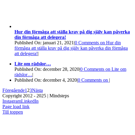
Hur din förmåga att ställa krav på dig själv kan påverka
din förmåga att delegera!
Published On: januari 21, 2021
|
0 Comments
on Hur din
förmåga att ställa krav på dig själv kan påverka din förmåga
att delegera!
|
Lite om rädslor…
Published On: december 28, 2020
|
0 Comments
on Lite om
rädslor…
|
Published On: december 4, 2020
|
0 Comments
on
|
Föregående
1
2
3
Nästa
Copyright 2012 - 2025 | Mindsteps
Instagram
LinkedIn
Page load link
Till toppen