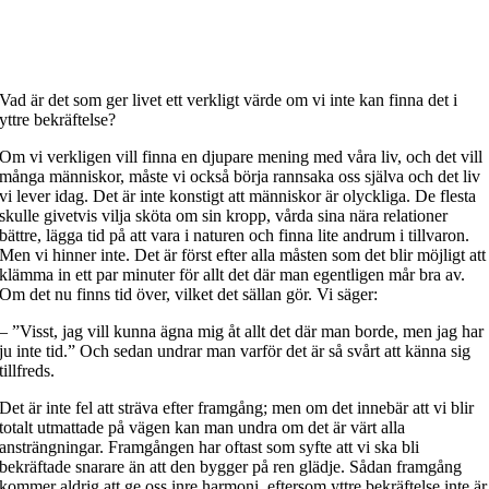
Vad är det som ger livet ett verkligt värde om vi inte kan finna det i
yttre bekräftelse?
Om vi verkligen vill finna en djupare mening med våra liv, och det vill
många människor, måste vi också börja rannsaka oss själva och det liv
vi lever idag. Det är inte konstigt att människor är olyckliga. De flesta
skulle givetvis vilja sköta om sin kropp, vårda sina nära relationer
bättre, lägga tid på att vara i naturen och finna lite andrum i tillvaron.
Men vi hinner inte. Det är först efter alla måsten som det blir möjligt att
klämma in ett par minuter för allt det där man egentligen mår bra av.
Om det nu finns tid över, vilket det sällan gör. Vi säger:
– ”Visst, jag vill kunna ägna mig åt allt det där man borde, men jag har
ju inte tid.” Och sedan undrar man varför det är så svårt att känna sig
tillfreds.
Det är inte fel att sträva efter framgång; men om det innebär att vi blir
totalt utmattade på vägen kan man undra om det är värt alla
ansträngningar. Framgången har oftast som syfte att vi ska bli
bekräftade snarare än att den bygger på ren glädje. Sådan framgång
kommer aldrig att ge oss inre harmoni, eftersom yttre bekräftelse inte är